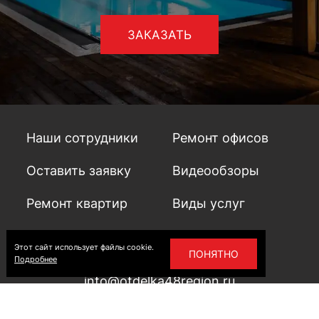
Наши сотрудники
Ремонт офисов
Оставить заявку
Видеообзоры
Ремонт квартир
Виды услуг
Этот сайт использует файлы cookie.
+7 915 552 36 02
ПОНЯТНО
Подробнее
info@otdelka48region.ru