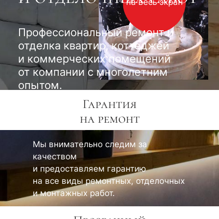
на весь экран
Профессиональный ремонт и
отделка квартир, коттеджей
и коммерческих помещений
от компании с многолетним
опытом.
Гарантия
на ремонт
Мы внимательно следим за
качеством
и предоставляем гарантию
на все виды ремонтных, отделочных
и монтажных работ.